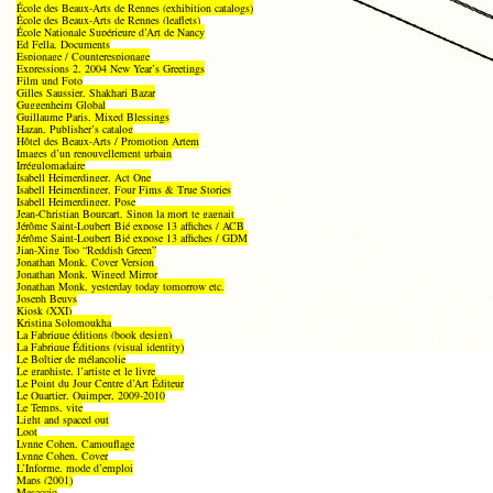
École des Beaux-Arts de Rennes (exhibition catalogs)
École des Beaux-Arts de Rennes (leaflets)
École Nationale Supérieure d’Art de Nancy
Ed Fella, Documents
Espionage / Counterespionage
Expressions 2, 2004 New Year’s Greetings
Film und Foto
Gilles Saussier, Shakhari Bazar
Guggenheim Global
Guillaume Paris, Mixed Blessings
Hazan, Publisher’s catalog
Hôtel des Beaux-Arts / Promotion Artem
Images d’un renouvellement urbain
Irrégulomadaire
Isabell Heimerdinger, Act One
Isabell Heimerdinger, Four Fims & True Stories
Isabell Heimerdinger, Pose
Jean-Christian Bourcart, Sinon la mort te gagnait
Jérôme Saint-Loubert Bié expose 13 affiches / ACB
Jérôme Saint-Loubert Bié expose 13 affiches / GDM
Jian-Xing Too “Reddish Green”
Jonathan Monk, Cover Version
Jonathan Monk, Winged Mirror
Jonathan Monk, yesterday today tomorrow etc.
Joseph Beuys
Kiosk (XXI)
Kristina Solomoukha
La Fabrique éditions (book design)
La Fabrique Éditions (visual identity)
Le Boîtier de mélancolie
Le graphiste, l’artiste et le livre
Le Point du Jour Centre d’Art Éditeur
Le Quartier, Quimper, 2009-2010
Le Temps, vite
Light and spaced out
Loot
Lynne Cohen, Camouflage
Lynne Cohen, Cover
L’Informe, mode d’emploi
Maps (2001)
Masaccio