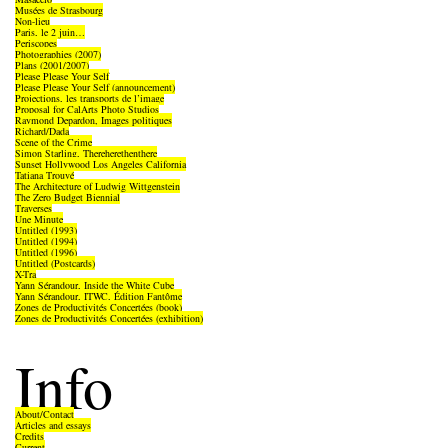
Musées de Strasbourg
Non-lieu
Paris, le 2 juin…
Periscopes
Photographies (2007)
Plans (2001/2007)
Please Please Your Self
Please Please Your Self (announcement)
Projections, les transports de l’image
Proposal for CalArts Photo Studios
Raymond Depardon, Images politiques
Richard/Dada
Scene of the Crime
Simon Starling, Thereherethenthere
Sunset Hollywood Los Angeles California
Tatiana Trouvé
The Architecture of Ludwig Wittgenstein
The Zero Budget Biennial
Traverses
Une Minute
Untitled (1993)
Untitled (1994)
Untitled (1996)
Untitled (Postcards)
X-Tra
Yann Sérandour, Inside the White Cube
Yann Sérandour, ITWC, Édition Fantôme
Zones de Productivités Concertées (book)
Zones de Productivités Concertées (exhibition)
Info
About/Contact
Articles and essays
Credits
Current