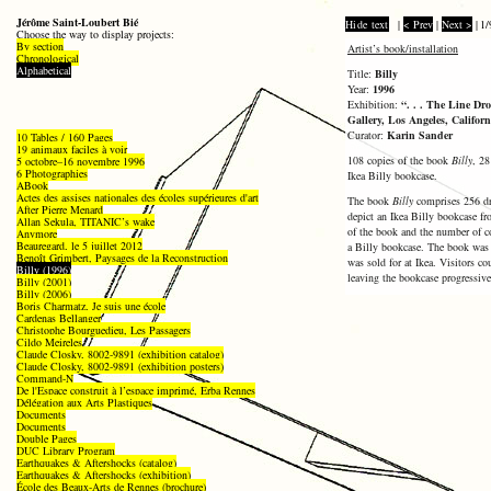
Jérôme Saint-Loubert Bié
Hide text
|
< Prev
|
Next >
|
1/
Choose the way to display projects:
By section
Artist’s book/installation
Chronological
Alphabetical
Title:
Billy
Year:
1996
Exhibition:
“. . . The Line Dro
Gallery, Los Angeles, Califor
Curator:
Karin Sander
10 Tables / 160 Pages
19 animaux faciles à voir
108 copies of the book
Billy
, 28
5 octobre–16 novembre 1996
6 Photographies
Ikea Billy bookcase.
ABook
Actes des assises nationales des écoles supérieures d'art
The book
Billy
comprises 256 dr
After Pierre Menard
depict an Ikea Billy bookcase f
Allan Sekula, TITANIC’s wake
of the book and the number of co
Anymore
Beauregard, le 5 juillet 2012
a Billy bookcase. The book was 
Benoît Grimbert, Paysages de la Reconstruction
was sold for at Ikea. Visitors c
Billy (1996)
leaving the bookcase progressive
Billy (2001)
Billy (2006)
Boris Charmatz, Je suis une école
Cardenas Bellanger
Christophe Bourguedieu, Les Passagers
Cildo Meireles
Claude Closky, 8002-9891 (exhibition catalog)
Claude Closky, 8002-9891 (exhibition posters)
Command-N
De l'Espace construit à l’espace imprimé, Erba Rennes
Délégation aux Arts Plastiques
Documents
Documents
Double Pages
DUC Library Program
Earthquakes & Aftershocks (catalog)
Earthquakes & Aftershocks (exhibition)
École des Beaux-Arts de Rennes (brochure)