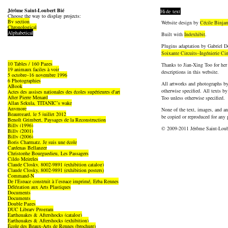
Jérôme Saint-Loubert Bié
Hide text
Choose the way to display projects:
By section
Website design by
Cécile Binja
Chronological
Alphabetical
Built with
Indexhibit
.
Plugins adaptation by Gabriel D
Soixante Circuits–Ingénierie Ci
10 Tables / 160 Pages
Thanks to Jian-Xing Too for her
19 animaux faciles à voir
descriptions in this website.
5 octobre–16 novembre 1996
6 Photographies
All artworks and photographs by
ABook
otherwise specified. All texts 
Actes des assises nationales des écoles supérieures d'art
After Pierre Menard
Too unless otherwise specified.
Allan Sekula, TITANIC’s wake
Anymore
None of the text, images, and a
Beauregard, le 5 juillet 2012
be copied or reproduced for any 
Benoît Grimbert, Paysages de la Reconstruction
Billy (1996)
© 2009-2011 Jérôme Saint-Loub
Billy (2001)
Billy (2006)
Boris Charmatz, Je suis une école
Cardenas Bellanger
Christophe Bourguedieu, Les Passagers
Cildo Meireles
Claude Closky, 8002-9891 (exhibition catalog)
Claude Closky, 8002-9891 (exhibition posters)
Command-N
De l'Espace construit à l’espace imprimé, Erba Rennes
Délégation aux Arts Plastiques
Documents
Documents
Double Pages
DUC Library Program
Earthquakes & Aftershocks (catalog)
Earthquakes & Aftershocks (exhibition)
École des Beaux-Arts de Rennes (brochure)