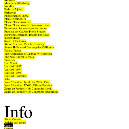
Musées de Strasbourg
Non-lieu
Paris, le 2 juin…
Periscopes
Photographies (2007)
Plans (2001/2007)
Please Please Your Self
Please Please Your Self (announcement)
Projections, les transports de l’image
Proposal for CalArts Photo Studios
Raymond Depardon, Images politiques
Richard/Dada
Scene of the Crime
Simon Starling, Thereherethenthere
Sunset Hollywood Los Angeles California
Tatiana Trouvé
The Architecture of Ludwig Wittgenstein
The Zero Budget Biennial
Traverses
Une Minute
Untitled (1993)
Untitled (1994)
Untitled (1996)
Untitled (Postcards)
X-Tra
Yann Sérandour, Inside the White Cube
Yann Sérandour, ITWC, Édition Fantôme
Zones de Productivités Concertées (book)
Zones de Productivités Concertées (exhibition)
Info
About/Contact
Articles and essays
Credits
Current