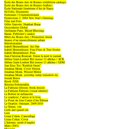
École des Beaux-Arts de Rennes (exhibition catalogs)
École des Beaux-Arts de Rennes (leaflets)
École Nationale Supérieure d’Art de Nancy
Ed Fella, Documents
Espionage / Counterespionage
Expressions 2, 2004 New Year’s Greetings
Film und Foto
Gilles Saussier, Shakhari Bazar
Guggenheim Global
Guillaume Paris, Mixed Blessings
Hazan, Publisher’s catalog
Hôtel des Beaux-Arts / Promotion Artem
Images d’un renouvellement urbain
Irrégulomadaire
Isabell Heimerdinger, Act One
Isabell Heimerdinger, Four Fims & True Stories
Isabell Heimerdinger, Pose
Jean-Christian Bourcart, Sinon la mort te gagnait
Jérôme Saint-Loubert Bié expose 13 affiches / ACB
Jérôme Saint-Loubert Bié expose 13 affiches / GDM
Jian-Xing Too “Reddish Green”
Jonathan Monk, Cover Version
Jonathan Monk, Winged Mirror
Jonathan Monk, yesterday today tomorrow etc.
Joseph Beuys
Kiosk (XXI)
Kristina Solomoukha
La Fabrique éditions (book design)
La Fabrique Éditions (visual identity)
Le Boîtier de mélancolie
Le graphiste, l’artiste et le livre
Le Point du Jour Centre d’Art Éditeur
Le Quartier, Quimper, 2009-2010
Le Temps, vite
Light and spaced out
Loot
Lynne Cohen, Camouflage
Lynne Cohen, Cover
L’Informe, mode d’emploi
Maps (2001)
Masaccio