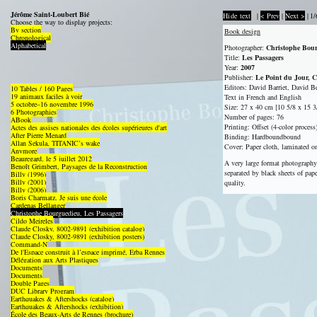
Jérôme Saint-Loubert Bié
Hide text
|
< Prev
|
Next >
|
1/
Choose the way to display projects:
By section
Book design
Chronological
Alphabetical
Photographer:
Christophe Bou
Title:
Les Passagers
Year:
2007
Publisher:
Le Point du Jour, C
Editors: David Barriet, David B
10 Tables / 160 Pages
19 animaux faciles à voir
Text in French and English
5 octobre–16 novembre 1996
Size: 27 x 40 cm [10 5/8 x 15 3/
6 Photographies
Number of pages: 76
ABook
Printing: Offset (4-color process
Actes des assises nationales des écoles supérieures d'art
After Pierre Menard
Binding: Hardboundbound
Allan Sekula, TITANIC’s wake
Cover: Paper cloth, laminated o
Anymore
Beauregard, le 5 juillet 2012
A very large format photography
Benoît Grimbert, Paysages de la Reconstruction
separated by black sheets of pap
Billy (1996)
Billy (2001)
quality.
Billy (2006)
Boris Charmatz, Je suis une école
Cardenas Bellanger
Christophe Bourguedieu, Les Passagers
Cildo Meireles
Claude Closky, 8002-9891 (exhibition catalog)
Claude Closky, 8002-9891 (exhibition posters)
Command-N
De l'Espace construit à l’espace imprimé, Erba Rennes
Délégation aux Arts Plastiques
Documents
Documents
Double Pages
DUC Library Program
Earthquakes & Aftershocks (catalog)
Earthquakes & Aftershocks (exhibition)
École des Beaux-Arts de Rennes (brochure)