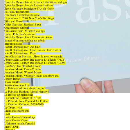
École des Beaux-Arts de Rennes (exhibition catalogs)
École des Beaux-Arts de Rennes (leaflets)
École Nationale Supérieure d’Art de Nancy
Ed Fella, Documents
Espionage / Counterespionage
Expressions 2, 2004 New Year’s Greetings
Film und Foto
Gilles Saussier, Shakhari Bazar
Guggenheim Global
Guillaume Paris, Mixed Blessings
Hazan, Publisher’s catalog
Hôtel des Beaux-Arts / Promotion Artem
Images d’un renouvellement urbain
Irrégulomadaire
Isabell Heimerdinger, Act One
Isabell Heimerdinger, Four Fims & True Stories
Isabell Heimerdinger, Pose
Jean-Christian Bourcart, Sinon la mort te gagnait
Jérôme Saint-Loubert Bié expose 13 affiches / ACB
Jérôme Saint-Loubert Bié expose 13 affiches / GDM
Jian-Xing Too “Reddish Green”
Jonathan Monk, Cover Version
Jonathan Monk, Winged Mirror
Jonathan Monk, yesterday today tomorrow etc.
Joseph Beuys
Kiosk (XXI)
Kristina Solomoukha
La Fabrique éditions (book design)
La Fabrique Éditions (visual identity)
Le Boîtier de mélancolie
Le graphiste, l’artiste et le livre
Le Point du Jour Centre d’Art Éditeur
Le Quartier, Quimper, 2009-2010
Le Temps, vite
Light and spaced out
Loot
Lynne Cohen, Camouflage
Lynne Cohen, Cover
L’Informe, mode d’emploi
Maps (2001)
Masaccio