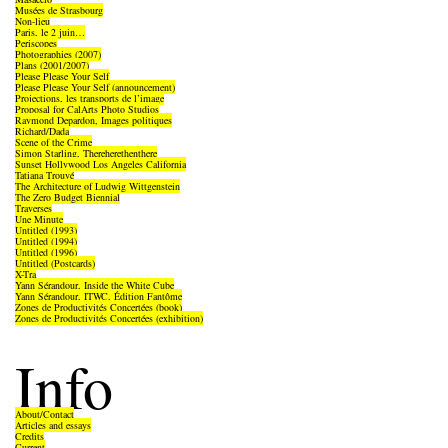
Musées de Strasbourg
Non-lieu
Paris, le 2 juin…
Periscopes
Photographies (2007)
Plans (2001/2007)
Please Please Your Self
Please Please Your Self (announcement)
Projections, les transports de l’image
Proposal for CalArts Photo Studios
Raymond Depardon, Images politiques
Richard/Dada
Scene of the Crime
Simon Starling, Thereherethenthere
Sunset Hollywood Los Angeles California
Tatiana Trouvé
The Architecture of Ludwig Wittgenstein
The Zero Budget Biennial
Traverses
Une Minute
Untitled (1993)
Untitled (1994)
Untitled (1996)
Untitled (Postcards)
X-Tra
Yann Sérandour, Inside the White Cube
Yann Sérandour, ITWC, Édition Fantôme
Zones de Productivités Concertées (book)
Zones de Productivités Concertées (exhibition)
Info
About/Contact
Articles and essays
Credits
Current