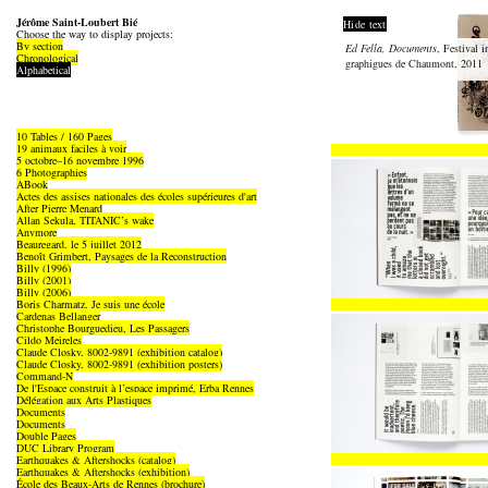
Jérôme Saint-Loubert Bié
Hide text
Choose the way to display projects:
By section
Ed Fella, Documents
, Festival i
Chronological
graphigues de Chaumont, 2011
Alphabetical
10 Tables / 160 Pages
19 animaux faciles à voir
5 octobre–16 novembre 1996
6 Photographies
ABook
Actes des assises nationales des écoles supérieures d'art
After Pierre Menard
Allan Sekula, TITANIC’s wake
Anymore
Beauregard, le 5 juillet 2012
Benoît Grimbert, Paysages de la Reconstruction
Billy (1996)
Billy (2001)
Billy (2006)
Boris Charmatz, Je suis une école
Cardenas Bellanger
Christophe Bourguedieu, Les Passagers
Cildo Meireles
Claude Closky, 8002-9891 (exhibition catalog)
Claude Closky, 8002-9891 (exhibition posters)
Command-N
De l'Espace construit à l’espace imprimé, Erba Rennes
Délégation aux Arts Plastiques
Documents
Documents
Double Pages
DUC Library Program
Earthquakes & Aftershocks (catalog)
Earthquakes & Aftershocks (exhibition)
École des Beaux-Arts de Rennes (brochure)