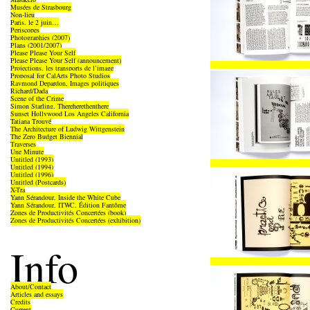
Musées de Strasbourg
Non-lieu
Paris, le 2 juin…
Periscopes
Photographies (2007)
Plans (2001/2007)
Please Please Your Self
Please Please Your Self (announcement)
Projections, les transports de l’image
Proposal for CalArts Photo Studios
Raymond Depardon, Images politiques
Richard/Dada
Scene of the Crime
Simon Starling, Thereherethenthere
Sunset Hollywood Los Angeles California
Tatiana Trouvé
The Architecture of Ludwig Wittgenstein
The Zero Budget Biennial
Traverses
Une Minute
Untitled (1993)
Untitled (1994)
Untitled (1996)
Untitled (Postcards)
X-Tra
Yann Sérandour, Inside the White Cube
Yann Sérandour, ITWC, Édition Fantôme
Zones de Productivités Concertées (book)
Zones de Productivités Concertées (exhibition)
Info
About/Contact
Articles and essays
Credits
Current