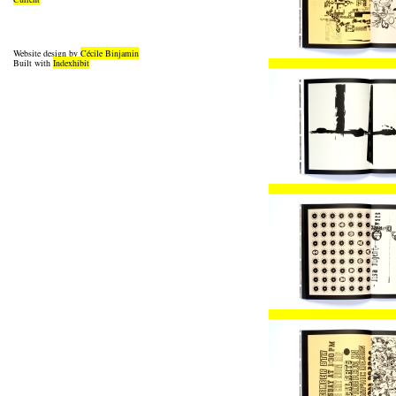
Website design by
Cécile Binjamin
Built with
Indexhibit