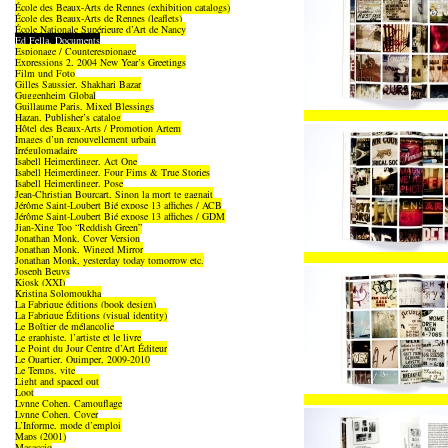
École des Beaux-Arts de Rennes (exhibition catalogs)
École des Beaux-Arts de Rennes (leaflets)
École Nationale Supérieure d’Art de Nancy
Ed Fella, Documents
Espionage / Counterespionage
Expressions 2, 2004 New Year’s Greetings
Film und Foto
Gilles Saussier, Shakhari Bazar
Guggenheim Global
Guillaume Paris, Mixed Blessings
Hazan, Publisher’s catalog
Hôtel des Beaux-Arts / Promotion Artem
Images d’un renouvellement urbain
Irrégulomadaire
Isabell Heimerdinger, Act One
Isabell Heimerdinger, Four Fims & True Stories
Isabell Heimerdinger, Pose
Jean-Christian Bourcart, Sinon la mort te gagnait
Jérôme Saint-Loubert Bié expose 13 affiches / ACB
Jérôme Saint-Loubert Bié expose 13 affiches / GDM
Jian-Xing Too “Reddish Green”
Jonathan Monk, Cover Version
Jonathan Monk, Winged Mirror
Jonathan Monk, yesterday today tomorrow etc.
Joseph Beuys
Kiosk (XXI)
Kristina Solomoukha
La Fabrique éditions (book design)
La Fabrique Éditions (visual identity)
Le Boîtier de mélancolie
Le graphiste, l’artiste et le livre
Le Point du Jour Centre d’Art Éditeur
Le Quartier, Quimper, 2009-2010
Le Temps, vite
Light and spaced out
Loot
Lynne Cohen, Camouflage
Lynne Cohen, Cover
L’Informe, mode d’emploi
Maps (2001)
Masaccio